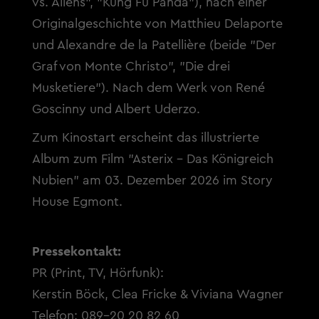
vs. Aliens", "Kung Fu Panda"), nach einer
Originalgeschichte von Matthieu Delaporte
und Alexandre de la Patellière (beide "Der
Graf von Monte Christo", "Die drei
Musketiere"). Nach dem Werk von René
Goscinny und Albert Uderzo.
Zum Kinostart erscheint das illustrierte
Album zum Film "Asterix - Das Königreich
Nubien" am 03. Dezember 2026 im Story
House Egmont.
Pressekontakt:
PR (Print, TV, Hörfunk):
Kerstin Böck, Clea Fricke & Viviana Wagner
Telefon: 089-20 20 82 60