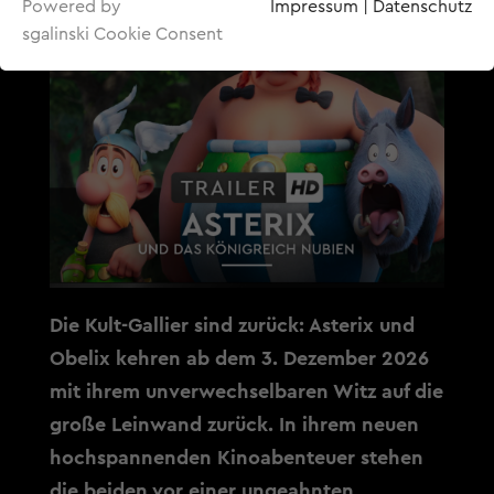
Powered by
Impressum
|
Datenschutz
sgalinski Cookie Consent
Die Kult-Gallier sind zurück: Asterix und
Obelix kehren ab dem 3. Dezember 2026
mit ihrem unverwechselbaren Witz auf die
große Leinwand zurück. In ihrem neuen
hochspannenden Kinoabenteuer stehen
die beiden vor einer ungeahnten