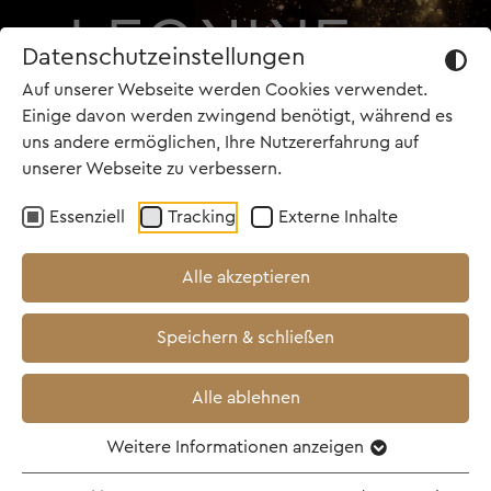
Datenschutzeinstellungen
Auf unserer Webseite werden Cookies verwendet.
Einige davon werden zwingend benötigt, während es
uns andere ermöglichen, Ihre Nutzererfahrung auf
unserer Webseite zu verbessern.
TOP NEWS
Essenziell
Tracking
Externe Inhalte
22.04.2026
Alle akzeptieren
ASTERIX UND DAS
Speichern & schließen
KÖNIGREICH NUBIEN ab
3. Dezember 2026 im
Alle ablehnen
Kino!
Weitere Informationen anzeigen