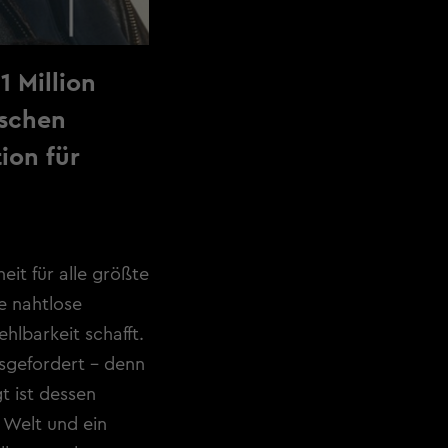
 Million
tschen
ion für
eit für alle größte
ie nahtlose
hlbarkeit schafft.
usgefordert - denn
t ist dessen
 Welt und ein