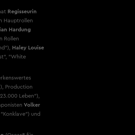
hat
Regisseurin
n Hauptrollen
ian Hardung
n Rollen
nd"),
Haley Louise
st", "White
erkenswertes
"), Production
"23.000 Leben"),
mponisten
Volker
 "Konklave") und