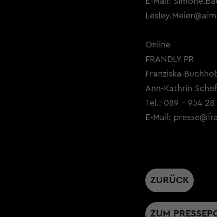
E-Mail:
Simone.Ba
Lesley.Meier@aim
Online
FRANDLY PR
Franziska Buchhol
Ann-Kathrin Scheff
Tel.: 089 - 954 28
E-Mail:
presse@fr
ZURÜCK
ZUM PRESSEP