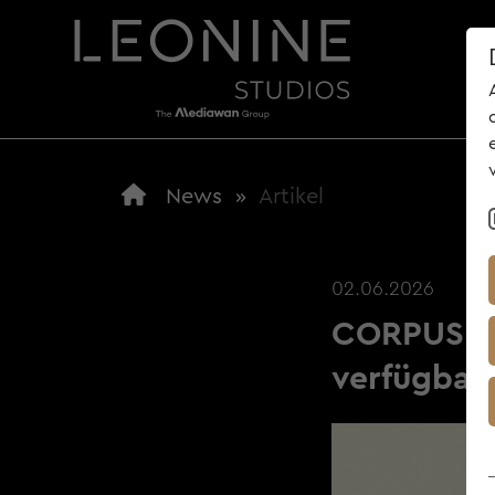
ÜBE
News
»
Artikel
TOP NEWS
02.06.2026
CORPUS DE
verfügbar 