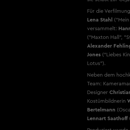
Für die Verfilmun
Lena Stahl
("Mein
versammelt:
Hann
("Maxton Hall", "S
Alexander Fehlin
Jones
("Liebes Ki
Lotus").
Neben dem hochka
Team: Kameram
Designer
Christia
Kostümbildnerin
W
Bertelmann
(Osca
Lennart Saathoff