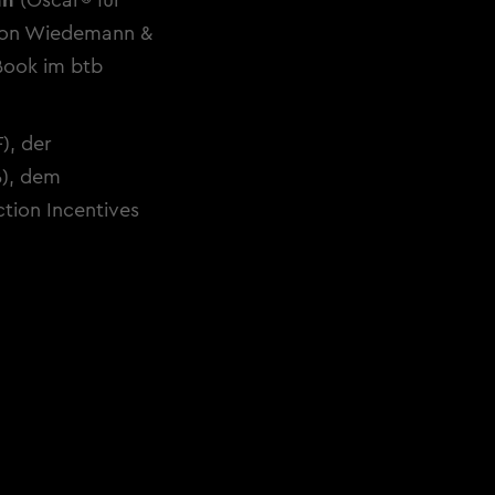
nn
(Oscar® für
on
Wiedemann &
Book im btb
), der
B), dem
tion Incentives