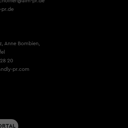
chofner@aim-pr.de
-pr.de
z, Anne Bombien,
el
 28 20
andly-pr.com
ORTAL