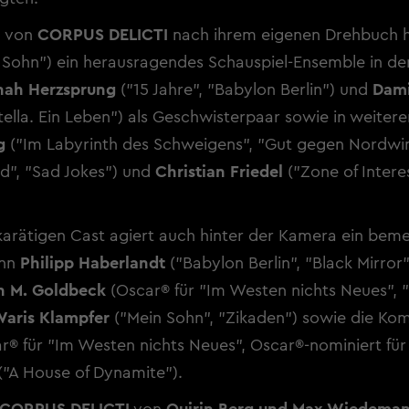
g von
CORPUS DELICTI
nach ihrem eigenen Drehbuch 
 Sohn") ein herausragendes Schauspiel-Ensemble in de
ah Herzsprung
("15 Jahre", "Babylon Berlin") und
Dam
tella. Ein Leben") als Geschwisterpaar sowie in weitere
g
("Im Labyrinth des Schweigens", "Gut gegen Nordwi
nd", "Sad Jokes") und
Christian Friedel
("Zone of Intere
rätigen Cast agiert auch hinter der Kamera ein bem
ann
Philipp Haberlandt
("Babylon Berlin", "Black Mirror
n M. Goldbeck
(Oscar® für "Im Westen nichts Neues", 
aris Klampfer
("Mein Sohn", "Zikaden") sowie die Ko
r® für "Im Westen nichts Neues", Oscar®-nominiert für
("A House of Dynamite").