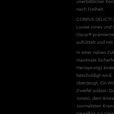
unerbittlicher Kon
nach Freiheit.
CORPUS DELICTI i
Louise Jones und 
Oscar®-prämierte
aufrüttelt und mit 
In einer nahen Zu
maximale Sicherhei
Herzsprung) änder
beschuldigt wird.
überzeugt. Ein Wi
Zweifel zulässt. D
Jones), dem Anwal
Journalisten Kram
sie selbst zur Gej