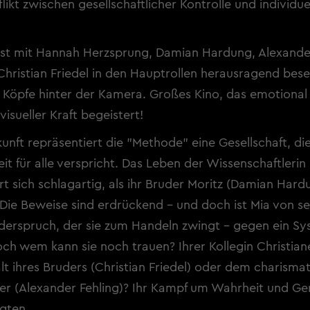
flikt zwischen gesellschaftlicher Kontrolle und individu
st mit Hannah Herzsprung, Damian Hardung, Alexander
Christian Friedel in den Hauptrollen herausragend bese
 Köpfe hinter der Kamera. Großes Kino, das emotional
visueller Kraft begeistert!
kunft repräsentiert die "Methode" eine Gesellschaft, d
t für alle verspricht. Das Leben der Wissenschaftlerin
t sich schlagartig, als ihr Bruder Moritz (Damian Har
 Die Beweise sind erdrückend - und doch ist Mia von s
derspruch, der sie zum Handeln zwingt - gegen ein Sy
och wem kann sie noch trauen? Ihrer Kollegin Christian
t ihres Bruders (Christian Friedel) oder dem charisma
er (Alexander Fehling)? Ihr Kampf um Wahrheit und Ge
agten.