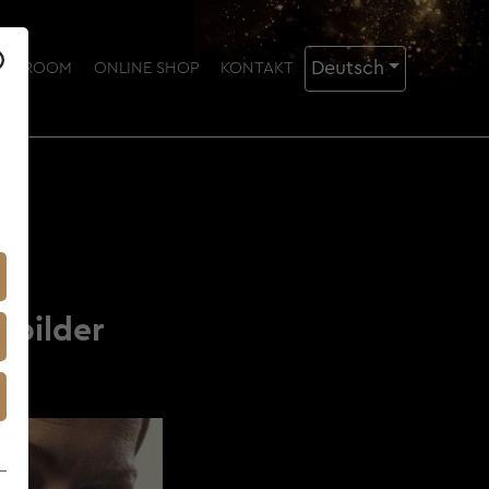
Deutsch
ING ROOM
ONLINE SHOP
KONTAKT
nbilder