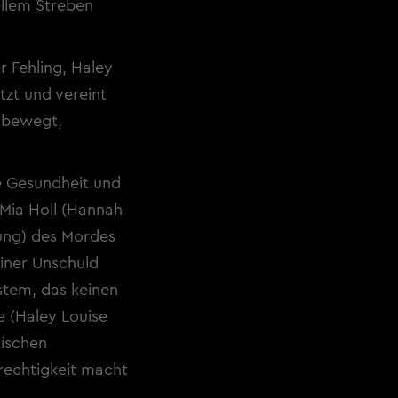
ellem Streben
 Fehling, Haley
tzt und vereint
 bewegt,
ie Gesundheit und
 Mia Holl (Hannah
dung) des Mordes
einer Unschuld
stem, das keinen
e (Haley Louise
tischen
rechtigkeit macht