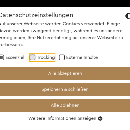
Datenschutzeinstellungen
R UNS
PORTFOLIO
KARRIERE
PEOPLE
NEWS
SCREEN
Auf unserer Webseite werden Cookies verwendet. Einige
davon werden zwingend benötigt, während es uns andere
ermöglichen, Ihre Nutzererfahrung auf unserer Webseite zu
verbessern.
Essenziell
Tracking
Externe Inhalte
Alle akzeptieren
LICTI - Plakat und erste Szene
Speichern & schließen
/ ab 1. Oktober 2026 im Kino!
Alle ablehnen
Weitere Informationen anzeigen