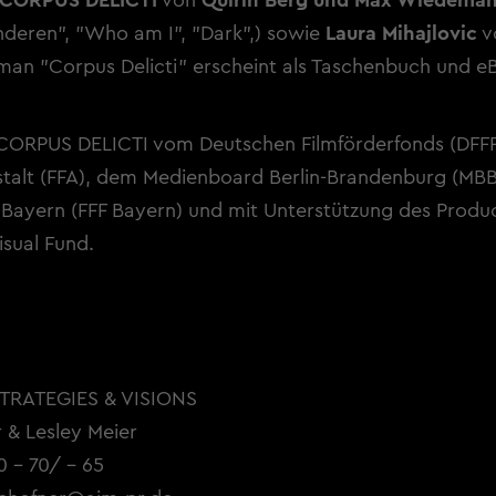
CORPUS DELICTI
von
Quirin Berg und Max Wiedema
deren", "Who am I", "Dark",) sowie
Laura Mihajlovic
v
man "Corpus Delicti" erscheint als Taschenbuch und e
CORPUS DELICTI vom Deutschen Filmförderfonds (DFFF
stalt (FFA), dem Medienboard Berlin-Brandenburg (MB
Bayern (FFF Bayern) und mit Unterstützung des Produc
sual Fund.
STRATEGIES & VISIONS
 & Lesley Meier
0 - 70/ - 65