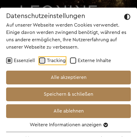
Datenschutzeinstellungen
Auf unserer Webseite werden Cookies verwendet.
Einige davon werden zwingend benötigt, während es
uns andere ermöglichen, Ihre Nutzererfahrung auf
unserer Webseite zu verbessern.
TOP NEWS
Essenziell
Tracking
Externe Inhalte
25.06.2026
Alle akzeptieren
Dreharbeiten zu
Speichern & schließen
HAMBURG DAYS gehen
weiter
Alle ablehnen
Weitere Informationen anzeigen