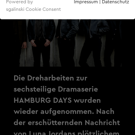
Powered by
Impressum
|
Datenschutz
sgalinski Cookie Consent
Die Dreharbeiten zur
sechsteilige Dramaserie
HAMBURG DAYS wurden
wieder aufgenommen. Nach
der erschütternden Nachricht
von Luna Jordans plötzlichem