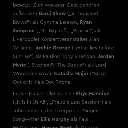
besetzt. Zum weiteren Cast gehören
außerdem
Darci Shaw
(„A Thousand
Blows“) als Cynthia Lennon,
Ryan
Sampson
(„Mr. Bigstuff”, „Brassic”) als
Liverpooler Konzertveranstalter Alan
Williams,
Archie George
(„What lies before
Sunrise”) als Musiker Tony Sheridan,
Jorden
Myrie
(„Stephen”, „The Strays”) als Lord
Woodbine sowie
Natasha Major
(“Snap
Out of It”) als Dot Rhone.
In den Hauptrollen spielen
Rhys Mannion
(„It Is In Us All“, „Freud’s Last Session“) als
John Lennon, der Liverpooler Singer-
Songwriter
Ellis Murphy
als Paul
McCartney,
Harvey Brett
als George