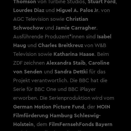
Thomson
von Turbine Studios,
Stuart Ford
,
Lourdes Diaz
und
Miguel A. Palos Jr
. von
AGC Television sowie
Christian
Schwochow
und
Jamie Carragher
.
Ausführende Produzent*innen sind
Isabel
Haug
und
Charles Breitkreuz
von W&B
Television sowie
Katharina Haase
. Beim
ZDF zeichnen
Alexandra Staib
,
Caroline
von Senden
und
Sandra Dettki
für das
Projekt verantwortlich. Die BBC hat die
Serie für BBC One und BBC iPlayer
erworben. Die Serienproduktion wird vom
German Motion Picture Fund
, der
MOIN
Filmförderung Hamburg Schleswig-
Holstein
, dem
FilmFernsehFonds Bayern