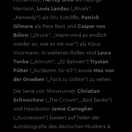
Harrison,
Louis Landau
(„Rivals“,
„Kennedy“) als Stu Sutcliffe,
Patrick
Gilmore
als Pete Best und
Casper von
Bülow
(„Druck“, „Wann wird es endlich
wieder so, wie es nie war“) als Klaus
Voormann. In weiteren Rollen sind
Laura
Tonke
(„Amrum“, „22 Bahnen“)
Trystan
Pütter
(„Ku’damm 56-63“) sowie
Max von
der Groeben
(„Fack Ju Göhte“) zu sehen.
Die Serie von Showrunner
Christian
Schwochow
(„The Crown”, „Bad Banks“)
und Headautor
Jamie Carragher
(„Succession") basiert auf Teilen der
Autobiografie des deutschen Musikers &