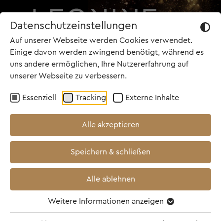
Datenschutzeinstellungen
Auf unserer Webseite werden Cookies verwendet.
Einige davon werden zwingend benötigt, während es
uns andere ermöglichen, Ihre Nutzererfahrung auf
unserer Webseite zu verbessern.
TOP NEWS
Essenziell
Tracking
Externe Inhalte
11.06.2025
Alle akzeptieren
EDDINGTON mit neuem
Speichern & schließen
Kinostart am 20.
November 2025!
Alle ablehnen
Weitere Informationen anzeigen