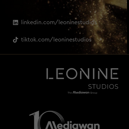
linkedin.com/leoninestudios
tiktok.com/leoninestudios