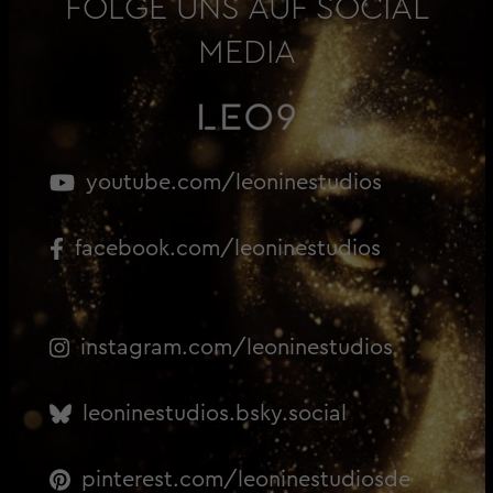
FOLGE UNS AUF SOCIAL
MEDIA
youtube.com/leoninestudios
facebook.com/leoninestudios
instagram.com/leoninestudios
leoninestudios.bsky.social
pinterest.com/leoninestudiosde