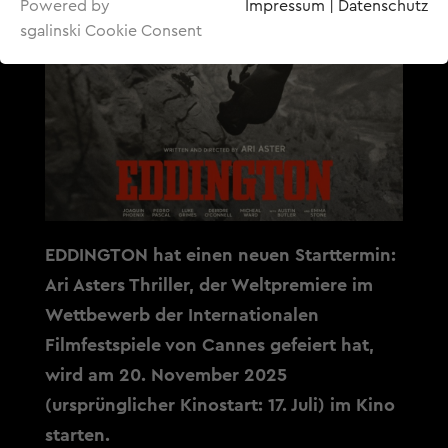
Powered by
Impressum
|
Datenschutz
sgalinski Cookie Consent
EDDINGTON hat einen neuen Starttermin:
Ari Asters Thriller, der Weltpremiere im
Wettbewerb der Internationalen
Filmfestspiele von Cannes gefeiert hat,
wird am 20. November 2025
(ursprünglicher Kinostart: 17. Juli) im Kino
starten.