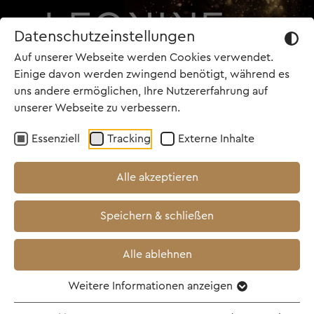
Datenschutzeinstellungen
Auf unserer Webseite werden Cookies verwendet.
Einige davon werden zwingend benötigt, während es
uns andere ermöglichen, Ihre Nutzererfahrung auf
unserer Webseite zu verbessern.
TOP NEWS
Essenziell
Tracking
Externe Inhalte
20.02.2025
Alle akzeptieren
ETERNAL YOU von Hans
Speichern & schließen
Block & Moritz
Riesewieck gewinnt die
Alle ablehnen
Cinema for Peace Dove
Weitere Informationen anzeigen
2025