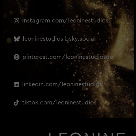
instagram.com/leoninestudios
leoninestudios.bsky.social
pinterest.com/leoninestudiosde
linkedin.com/leoninestudios
tiktok.com/leoninestudios