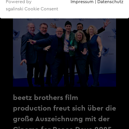
Powered by
Impressum
|
Datenschutz
sgalinski Cookie Consent
beetz brothers film
production freut sich über die
große Auszeichnung mit der