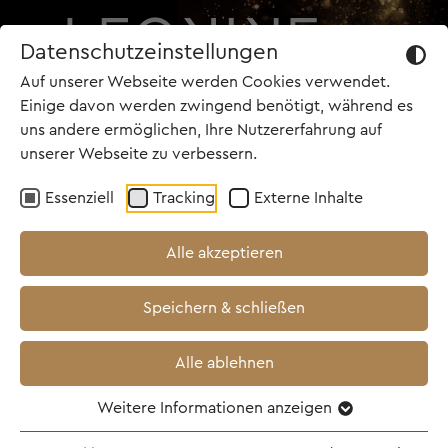
Datenschutzeinstellungen
Auf unserer Webseite werden Cookies verwendet.
Einige davon werden zwingend benötigt, während es
uns andere ermöglichen, Ihre Nutzererfahrung auf
unserer Webseite zu verbessern.
TOP NEWS
Essenziell
Tracking
Externe Inhalte
17.02.2025
Alle akzeptieren
ISLANDS: Weltpremiere
Speichern & schließen
als "Special Gala" im
Rahmen der Berlinale
Alle ablehnen
Weitere Informationen anzeigen