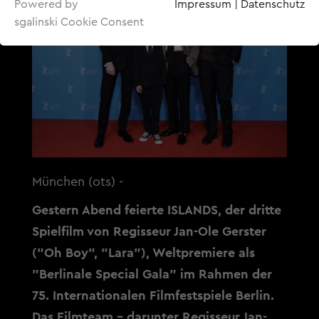
Powered by
Impressum
|
Datenschutz
sgalinski Cookie Consent
München (ots) -
Gestern Abend feierte ISLANDS, der dritte
Spielfilm von Regisseur Jan-Ole Gerster
("Oh Boy", "Lara"), Weltpremiere als
"Berlinale Special Gala" im Rahmen der
75. Internationalen Filmfestspiele Berlin.
Das Filmteam - darunter Regisseur Jan-