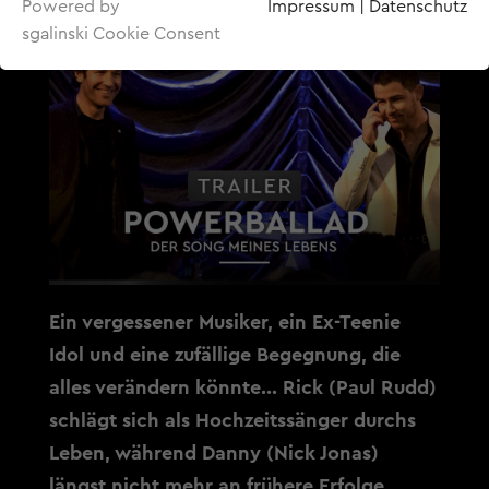
Powered by
Impressum
|
Datenschutz
sgalinski Cookie Consent
Ein vergessener Musiker, ein Ex-Teenie
Idol und eine zufällige Begegnung, die
alles verändern könnte... Rick (Paul Rudd)
schlägt sich als Hochzeitssänger durchs
Leben, während Danny (Nick Jonas)
längst nicht mehr an frühere Erfolge