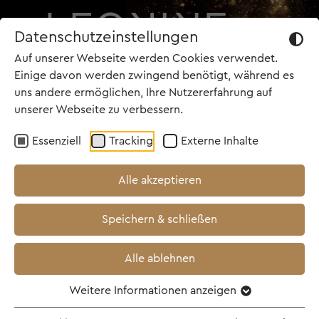
Datenschutzeinstellungen
Auf unserer Webseite werden Cookies verwendet.
Einige davon werden zwingend benötigt, während es
uns andere ermöglichen, Ihre Nutzererfahrung auf
unserer Webseite zu verbessern.
TOP NEWS
Essenziell
Tracking
Externe Inhalte
28.05.2026
Alle akzeptieren
Neuer Trailer zu POWER
Speichern & schließen
BALLAD - DER SONG
MEINES LEBENS / ab
Alle ablehnen
25.06.2026 im Kino!
Weitere Informationen anzeigen