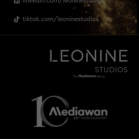
linkedin.com/leoninestudios
tiktok.com/leoninestudios