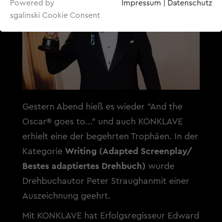
Powered by
Impressum
|
Datenschutz
sgalinski Cookie Consent
Gestern Abend hieß es wieder "And the
Oscar® goes to..." und auch KONKLAVE
erhielt eine der begehrten Trophäen. In der
Kategorie
Writing (Adapted Screenplay/
Bestes adaptiertes Drehbuch)
wurde
Drehbuchautor Peter Straughanmit einer
Auszeichnung geehrt.
Mit KONKLAVE hat Erfolgsregisseur Edward