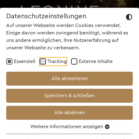
Datenschutzeinstellungen
Auf unserer Webseite werden Cookies verwendet.
Einige davon werden zwingend benötigt, während es
uns andere ermöglichen, Ihre Nutzererfahrung auf
unserer Webseite zu verbessern.
TOP NEWS
Essenziell
Tracking
Externe Inhalte
27.06.2024
Alle akzeptieren
#FilmReformJETZT -
Speichern & schließen
Warum Deutschland ein
Steueranreizmodell für
Alle ablehnen
die Medienbranche
Weitere Informationen anzeigen
braucht