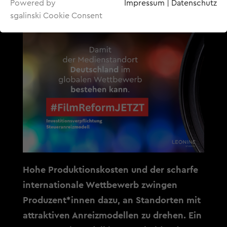
Powered by
Impressum
|
Datenschutz
sgalinski Cookie Consent
Hohe Produktionskosten und der scharfe
internationale Wettbewerb zwingen
Produzent*innen dazu, an Standorten mit
attraktiven Anreizmodellen zu drehen. Ein