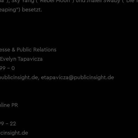
da"), Sky Yang ("Rebel Moon") und Jhaleil Swaby ("Die
eaping") besetzt.
resse & Public Relations
 Evelyn Tapavicza
799 - 0
ublicinsight.de
,
etapavicza@publicinsight.de
nline PR
99 - 22
cinsight.de