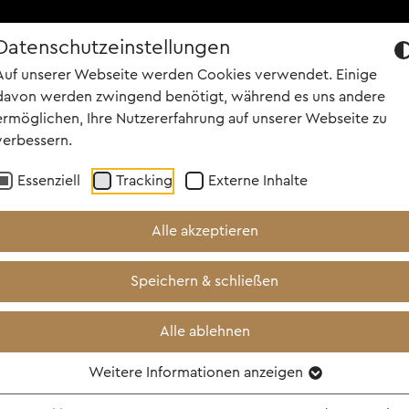
Datenschutzeinstellungen
R UNS
PORTFOLIO
KARRIERE
PEOPLE
NEWS
SCREEN
Auf unserer Webseite werden Cookies verwendet. Einige
davon werden zwingend benötigt, während es uns andere
ermöglichen, Ihre Nutzererfahrung auf unserer Webseite zu
verbessern.
Essenziell
Tracking
Externe Inhalte
Alle akzeptieren
 Neuer Horrorschocker von TH
Speichern & schließen
Corin Hardy / ab 7. Mai 2026 im
Alle ablehnen
Weitere Informationen anzeigen