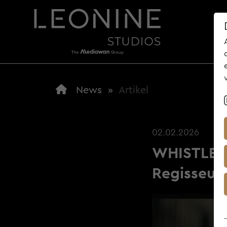
ÜBE
News
»
Artikel
TOP NEWS
02.02.2026
WHISTLE /
Regisseur 