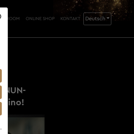
Deutsch
ING ROOM
ONLINE SHOP
KONTAKT
E NUN-
 Kino!