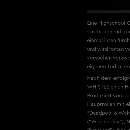
Eine Highschool-C
- nicht ahnend, da
einmal ihren furch
und wird fortan v
versuchen verzwei
eigenen Tod zu e
Nach dem erfolgre
WHISTLE einen Hig
Produziert von de
Hauptrollen mit e
"Deadpool & Wolve
("Wednesday"), Ni