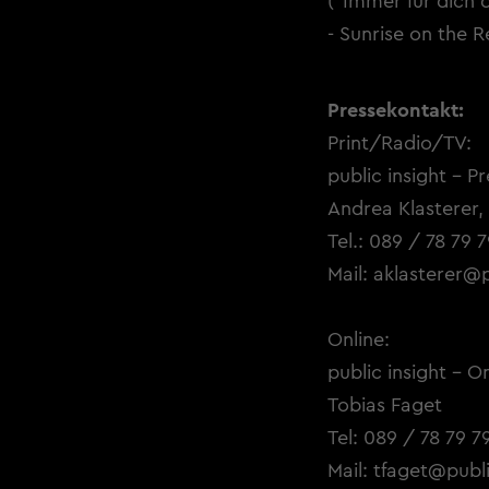
("Immer für dich 
- Sunrise on the R
Pressekontakt:
Print/Radio/TV:
public insight - P
Andrea Klasterer,
Tel.: 089 / 78 79 
Mail:
aklasterer@p
Online:
public insight - O
Tobias Faget
Tel: 089 / 78 79 7
Mail:
tfaget@publi