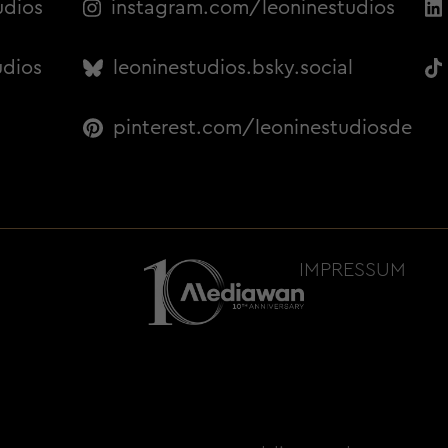
udios
instagram.com/leoninestudios
udios
leoninestudios.bsky.social
pinterest.com/leoninestudiosde
IMPRESSUM