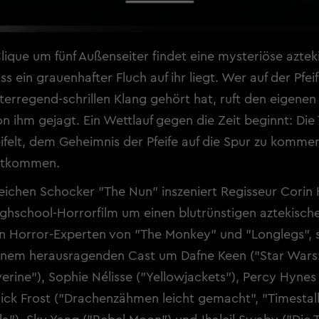
lique um fünf Außenseiter findet eine mysteriöse aztek
ss ein grauenhafter Fluch auf ihr liegt. Wer auf der Pfeif
terregend-schrillen Klang gehört hat, ruft den eigenen
on ihm gejagt. Ein Wettlauf gegen die Zeit beginnt: Die
felt, dem Geheimnis der Pfeife auf die Spur zu komme
ntkommen.
ichen Schocker "The Nun" inszeniert Regisseur Corin
hschool-Horrorfilm um einen blutrünstigen aztekisch
n Horror-Experten von "The Monkey" und "Longlegs", s
inem herausragenden Cast um Dafne Keen ("Star Wars:
rine"), Sophie Nélisse ("Yellowjackets"), Percy Hynes
ck Frost ("Drachenzähmen leicht gemacht", "Timestalk