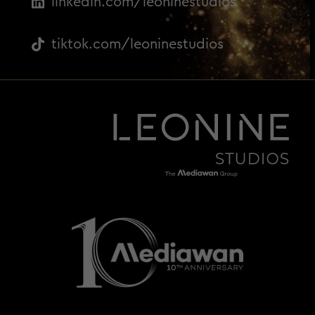
linkedin.com/leoninestudios
tiktok.com/leoninestudios