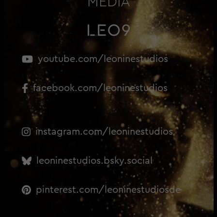
MEDIA
youtube.com/leoninestudios
facebook.com/leoninestudios
instagram.com/leoninestudios
leoninestudios.bsky.social
pinterest.com/leoninestudiosde