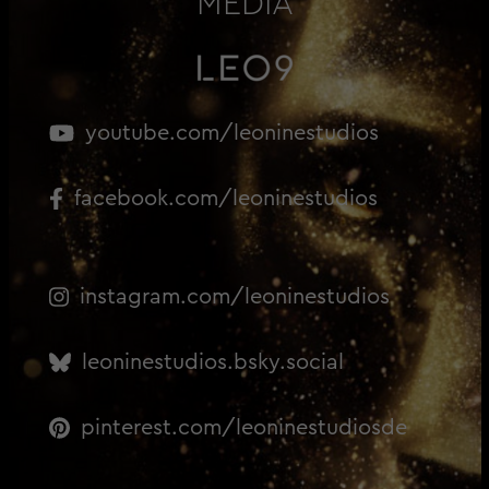
MEDIA
youtube.com/leoninestudios
facebook.com/leoninestudios
instagram.com/leoninestudios
leoninestudios.bsky.social
pinterest.com/leoninestudiosde